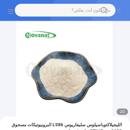
2
/
2
الليجيلاكتوباسيلوس سليفاريوس LS86 البروبيوتيكات مسحوق