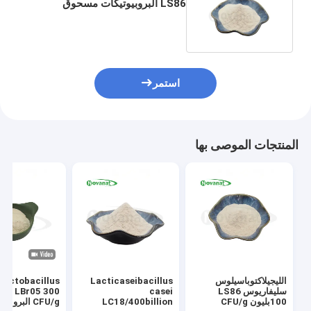
LS86 البروبيوتيكات مسحوق
100بليون CFU/G نباتي / مجاني
استمر
المنتجات الموصى بها
الليجيلاكتوباسيلوس
Lacticaseibacillus
ilactobacillus
سليفاريوس LS86
casei
100بليون CFU/g
LC18/400billion
CFU/g البروبي