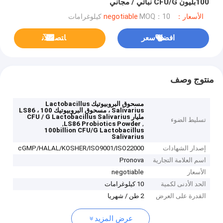
100بليون CFU/G نباتي / مجاني
الأسعار：negotiable
MOQ：10 كيلوغرامات
افضل سعر
ﺎﺘﺼﻟ ﺍﻶﻧ
منتوج وصف
مسحوق البروبيوتيك Lactobacillus
Salivarius ، مسحوق البروبيوتيك LS86 ، 100
مليار CFU / G Lactobacillus Salivarius
تسليط الضوء
,
,
LS86 Probiotics Powder
100billion CFU/G Lactobacillus
Salivarius
إصدار الشهادات
cGMP/HALAL/KOSHER/ISO9001/ISO22000
اسم العلامة التجارية
Pronova
الأسعار
negotiable
الحد الأدنى لكمية
10 كيلوغرامات
القدرة على العرض
2 طن / شهريا
عرض المزيد