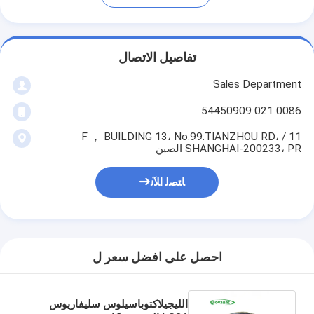
تفاصيل الاتصال
Sales Department
0086 021 54450909
11 / F ， BUILDING 13، No.99.TIANZHOU RD،
SHANGHAI-200233، PR الصين
ﺎﺘﺼﻟ ﺍﻶﻧ
احصل على افضل سعر ل
الليجيلاكتوباسيلوس سليفاريوس