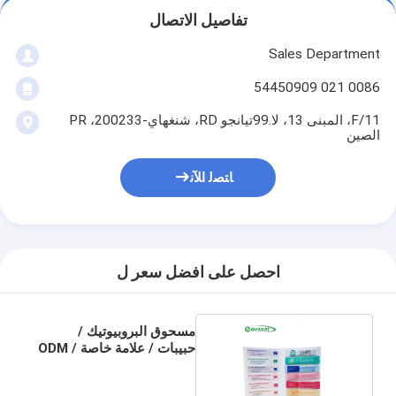
تفاصيل الاتصال
Sales Department
0086 021 54450909
11/F، المبنى 13، لا.99تيانجو RD، شنغهاي-200233، PR
الصين
ﺎﺘﺼﻟ ﺍﻶﻧ
احصل على افضل سعر ل
مسحوق البروبيوتيك /
حبيبات / علامة خاصة / ODM
/ OEM