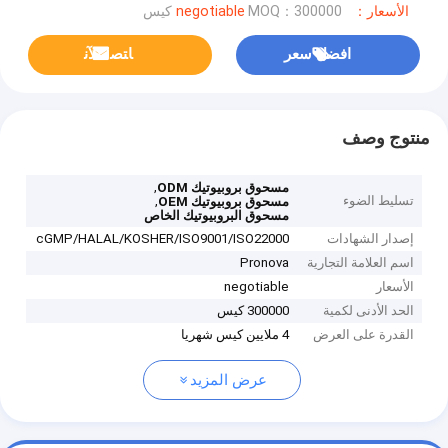
الأسعار：negotiable
MOQ：300000 كيس
افضل سعر
ﺎﺘﺼﻟ ﺍﻶﻧ
منتوج وصف
,
مسحوق بروبيوتيك ODM
تسليط الضوء
,
مسحوق بروبيوتيك OEM
مسحوق البروبيوتيك الخاص
إصدار الشهادات
cGMP/HALAL/KOSHER/ISO9001/ISO22000
اسم العلامة التجارية
Pronova
الأسعار
negotiable
الحد الأدنى لكمية
300000 كيس
القدرة على العرض
4 ملايين كيس شهريا
عرض المزيد