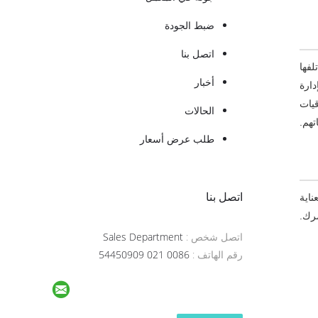
ضبط الجودة
اتصل بنا
لفها
أخبار
بإدارة
قيات
الحالات
تهم.
طلب عرض أسعار
اتصل بنا
ناية
مرك.
اتصل شخص :
Sales Department
رقم الهاتف :
0086 021 54450909