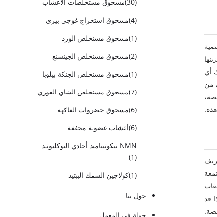
(30)
مسحوق مستخلصات الأعشاب
(4)
مسحوق استخراج غوجي بيري
(1)
مسحوق مستخلص الورد
صية
(2)
مسحوق مستخلص الجينسنغ
نها
ك أي
(1)
مسحوق مستخلص الجنكة بيلوبا
ى من
(7)
مسحوق مستخلص الشاي الفوري
صة،
(6)
مسحوق خضروات الفاكهة
هذه.
(6)
أعشاب عضوية مجففة
NMN نيكوتيناميد أحادي النوكليوتيد
(1)
عريف
تمعة
(1)
كولاجين السمك الببتيد
لفات
حول بنا
ا قد
نصة.
جولة في المعمل