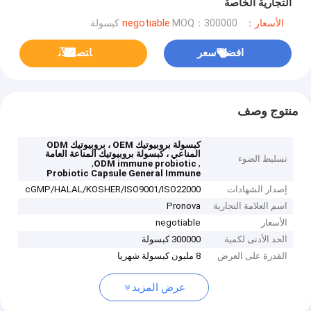
التجارية الخاصة
الأسعار：negotiable
MOQ：300000 كبسولة
افضل سعر
ﺎﺘﺼﻟ ﺍﻶﻧ
منتوج وصف
كبسولة بروبيوتيك OEM ، بروبيوتيك ODM
المناعي ، كبسولة بروبيوتيك المناعة العامة
تسليط الضوء
,
,
ODM immune probiotic
Probiotic Capsule General Immune
إصدار الشهادات
cGMP/HALAL/KOSHER/ISO9001/ISO22000
اسم العلامة التجارية
Pronova
الأسعار
negotiable
الحد الأدنى لكمية
300000 كبسولة
القدرة على العرض
8 مليون كبسولة شهريا
عرض المزيد