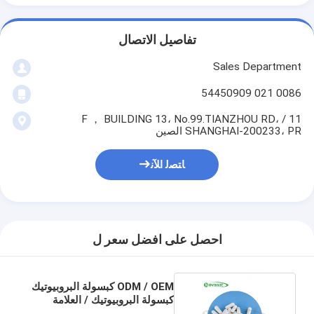
تفاصيل الاتصال
Sales Department
0086 021 54450909
11 / F ， BUILDING 13، No.99.TIANZHOU RD،
SHANGHAI-200233، PR الصين
ﺎﺘﺼﻟ ﺍﻶﻧ
احصل على افضل سعر ل
ODM / OEM كبسولة البروبيوتيك
كبسولة البروبيوتيك / العلامة
التجارية الخاصة