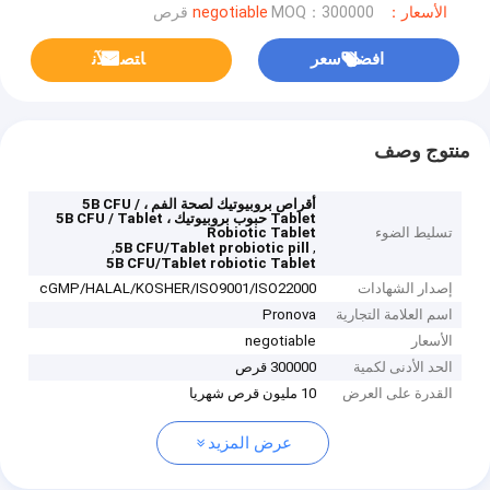
الأسعار：negotiable
MOQ：300000 قرص
افضل سعر
ﺎﺘﺼﻟ ﺍﻶﻧ
منتوج وصف
أقراص بروبيوتيك لصحة الفم ، 5B CFU /
Tablet حبوب بروبيوتيك ، 5B CFU / Tablet
تسليط الضوء
Robiotic Tablet
,
,
5B CFU/Tablet probiotic pill
5B CFU/Tablet robiotic Tablet
إصدار الشهادات
cGMP/HALAL/KOSHER/ISO9001/ISO22000
اسم العلامة التجارية
Pronova
الأسعار
negotiable
الحد الأدنى لكمية
300000 قرص
القدرة على العرض
10 مليون قرص شهريا
عرض المزيد