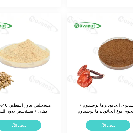
حوق الجانوديرما لوسيدوم /
مستخل
وق بوغ الجانوديرما لوسيدوم
دهني / مستخلص بذور الي
المكسور 98%
مسحوق 60% بروتين
ﺎﺘﺼﻟ ﺍﻶﻧ
ﺎﺘﺼﻟ ﺍﻶﻧ