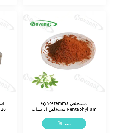
مستخلص Gynostemma
اس
Pentaphyllum مستخلص الأعشاب
مسحوق 20٪ 80٪ 90٪
سينينس
Gypenosides / صافي العلامة
ﺎﺘﺼﻟ ﺍﻶﻧ
التسمية