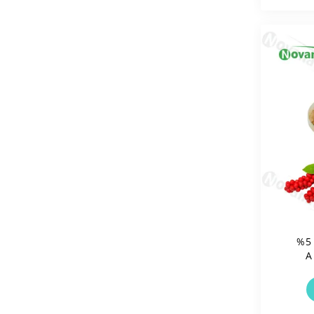
مستخلص شيزاندرا 1% - 5%
شيزاندرين شيزاندرول A
نظيفة /