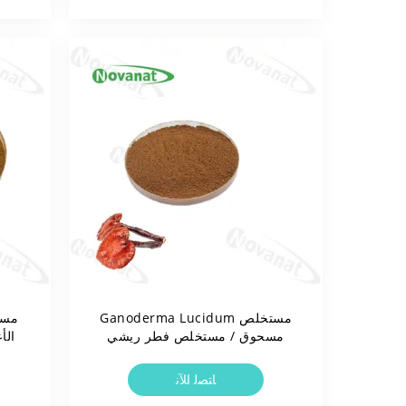
مستخلص Ganoderma Lucidum
مست
مسحوق / مستخلص فطر ريشي
10٪ - 50٪ Polysaccharides /
بوير
خالية من المواد المسببة للحساسية
ﺎﺘﺼﻟ ﺍﻶﻧ