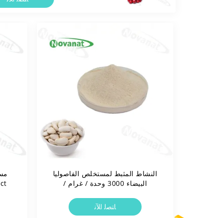
النشاط المثبط لمستخلص الفاصوليا
مسح
البيضاء 3000 وحدة / غرام /
Sinapine / USP / EP / CP
ﺎﺘﺼﻟ ﺍﻶﻧ