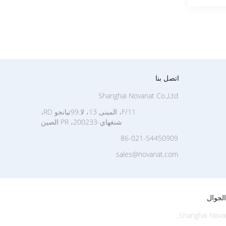
اتصل بنا
Shanghai Novanat Co.,Ltd
11/F، المبنى 13، لا.99تيانجو RD،
شنغهاي-200233، PR الصين
86-021-54450909
sales@novanat.com
لجوال