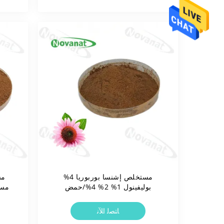
مستخلص إشنسا بوربوريا 4%
مس
بوليفينول 1% 2% 4%/حمض
مسح
شيكوريك/كلين لابل
ﺎﺘﺼﻟ ﺍﻶﻧ