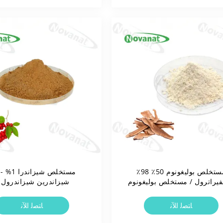
مستخلص بوليغونوم 50٪ 98٪
يراترول / مستخلص بوليغونوم
 98٪ إيمودين بوليداتين
شيزاندرول B / علامة 
مستخلص ماء
ﺎﺘﺼﻟ ﺍﻶﻧ
ﺎﺘﺼﻟ ﺍﻶﻧ