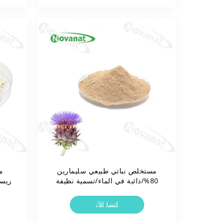
مستخلص نباتي طبيعي سليمارين
80%/ذائبة في الماء/تسمية نظيفة
ريسف
كوسبيداتوم
ﺎﺘﺼﻟ ﺍﻶﻧ