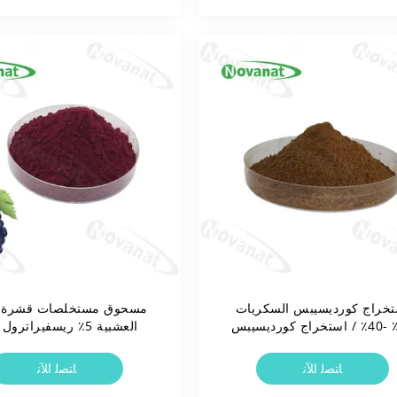
تخراج كورديسيبس السكريات
مسحوق مستخلصات قشرة ا
20٪ -40٪ / استخراج كورديسيبس
يس Cs-4 / تسمية نظيفة
بوليفينول
ﺎﺘﺼﻟ ﺍﻶﻧ
ﺎﺘﺼﻟ ﺍﻶﻧ