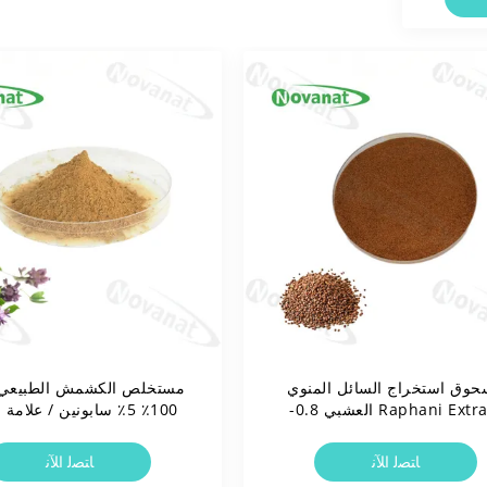
وق استخراج السائل المنوي
مستخلص الكشمش الطبيعي 
Raphani Extract العشبي 0.8-
100٪ 5٪ سابونين / علامة نظيفة
1.2٪ 
ﺎﺘﺼﻟ ﺍﻶﻧ
ﺎﺘﺼﻟ ﺍﻶﻧ