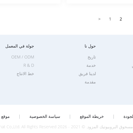
<
1
2
حول نا
جولة في المعمل
تاريخ
OEM / ODM
خدمة
R & D
لدينا فريق
خط الانتاج
مقدمة
جودة
|
خريطة الموقع
|
سياسة الخصوصية
|
موقع ا
مزود. © 2021 - 2026 Shanghai Novanat Co.,Ltd. All Rights Reserved.