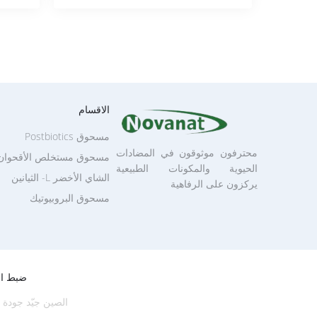
الاقسام
مسحوق Postbiotics
محترفون موثوقون في المضادات
مسحوق مستخلص الأقحوان
الحيوية والمكونات الطبيعية
الشاي الأخضر L- الثيانين
يركزون على الرفاهية
مسحوق البروبيوتيك
ضبط ال
الصين جيّد جودة مسحوق البروبيوتيك ال