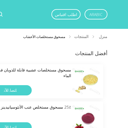
ARABIC
اطلب اقتباس
منزل
المنتجات
مسحوق مستخلصات الأعشاب
أفضل المنتجات
مسحوق مستخلصات عشبية قابلة للذوبان ف
الماء
ﺎﺘﺼﻟ ﺍﻶﻧ
25٪ مسحوق مستخلص عنب الأنثوسيانيدينز
ﺎﺘﺼﻟ ﺍﻶﻧ