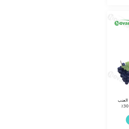
لعنب
العشبية 5٪ ريسفيراترول 30٪