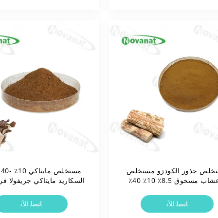
خلص جذور الكودزو مستخلص
مس
الأعشاب مسحوق 8.5٪ 10٪ 40٪
السكاريد مايتاكي جريفولا فر
ارين / علاج التسمم الكحولي /
مستخلص فطر
علامة نظيفة
ﺎﺘﺼﻟ ﺍﻶﻧ
ﺎﺘﺼﻟ ﺍﻶﻧ