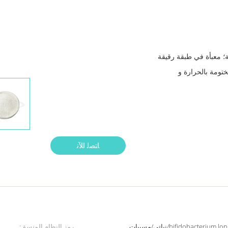
جم، 5 كجم متاحة؛ معبأة في طبقة رقيقة
تومة بالحرارة و
ﺎﺘﺼﻟ ﺍﻶﻧ
bifidobacterium longum subsp. Infantis Bi211/نباتي/مسببات
رمز النظام المنسق: