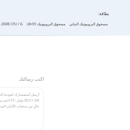
بطاقة:
مسحوق البروبيوتيك النباتي
مسحوق البروبيوتيك LBr05
200B CFU / G مسحوق البروبيوتيك
اكتب رسالتك