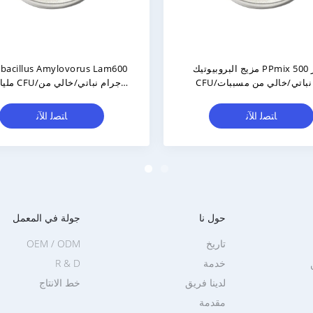
ارية خاصة/
Levilactobacillus Brevis LBr05 200
ي/تصنيع
مليار CFU / G نباتية / خالية من
ة
الحساسية / خالية من الغلوتين / خالية
من الألبان
ﺎﺘﺼﻟ ﺍﻶﻧ
حول نا
جولة في المعمل
تاريخ
OEM / ODM
خدمة
R & D
لدينا فريق
خط الانتاج
مقدمة