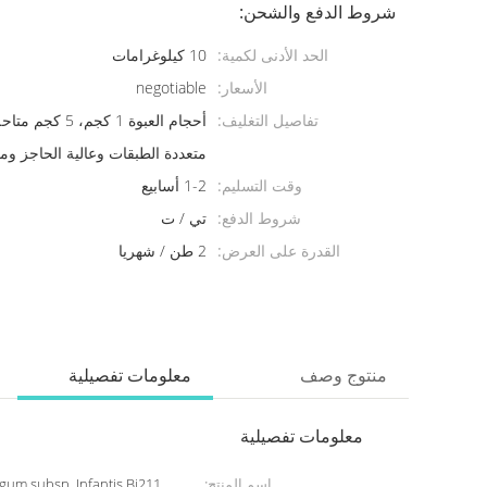
شروط الدفع والشحن:
الحد الأدنى لكمية:
10 كيلوغرامات
الأسعار:
negotiable
تفاصيل التغليف:
أحجام العبوة 1 ك
متعددة الطبقات وعالية الحاجز ومخ
وقت التسليم:
1-2 أسابيع
شروط الدفع:
تي / ت
القدرة على العرض:
2 طن / شهريا
منتوج وصف
معلومات تفصيلية
معلومات تفصيلية
اسم المنتج: