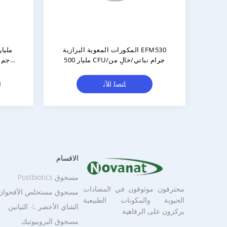
Pediococcus Acidilactici PA10 300
أقراص بروبيوتيك/علامة تج
مليار CFU/جرام نباتي/خالي من
تصنيع التصميم الشخص
سببات الحساسية/خالي من الغلوتين/
المعدات الأصلي
خالي من منتجات الألبان
ﺎﺘﺼﻟ ﺍﻶﻧ
ﺎﺘﺼﻟ ﺍﻶﻧ
الاقسام
مسحوق Postbiotics
محترفون موثوقون في المضادات
مسحوق مستخلص الأقحوان
الحيوية والمكونات الطبيعية
الشاي الأخضر L- الثيانين
يركزون على الرفاهية
مسحوق البروبيوتيك