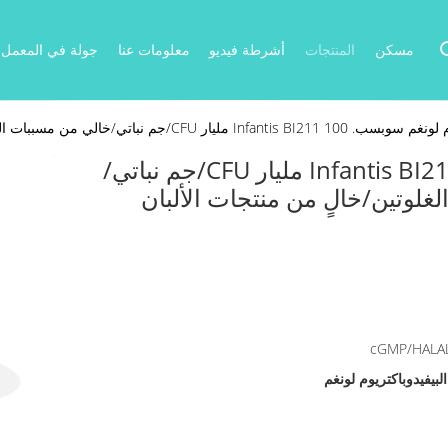
مسكن
المنتجات
أشرطة فيديو
معلومات عنا
جولة في المعمل
م نباتي/خالي من مسببات الحساسية/خالي من الغلوتين/خالٍ من منتجات الألبان
البيفيدوباكتريوم لونغم سوبسب. Infantis BI211 100 مليار CFU/جم نباتي/
لوتين/خالٍ من منتجات الألبان
cGMP/HALA
البيفيدوباكتريوم لونغم