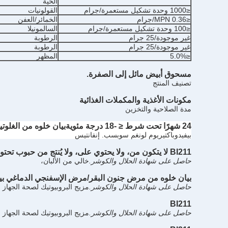
الحية
≤1000 وحدة تشكيل مستعمرة/جرام
القولونيات
≤0.36 MPN/جرام
الخمائر/العفن
≤100 وحدة تشكيل مستعمرة/جرام
السالمونيلا
غير موجودة/25 جرام
الرطوبة
غير موجودة/25 جرام
الرطوبة
≤5.0%
المظهر
مسحوق أبيض مائل إلى الصفرة.
تصنيف المنتج
مكونات الأغذية والمكملات الغذائية
مدة الصلاحية والتخزين
24 شهرًا تحت شرط ≤ -18 درجة مئوية
بيان خلوه من الغلوتي
بيفيدوباكتيريوم لونغم سوبسب. إنفانتيس
BI211 لا يتكون من، ولا يحتوي على، ولا يُنتج من حبوب تحتوي على الغلوتين وهو خالٍ من الغلوتين.
حاصل على شهادة الحلال والكوشر.
خالي من الألبان،
بيان خلوه من مرض جنون البقر/مرض الإسفنجي الدماغي
بي
حاصل على شهادة الحلال والكوشر.
مزيج البروبيوتيك لصحة الجهاز 
BI211
حاصل على شهادة الحلال والكوشر.
مزيج البروبيوتيك لصحة الجهاز 