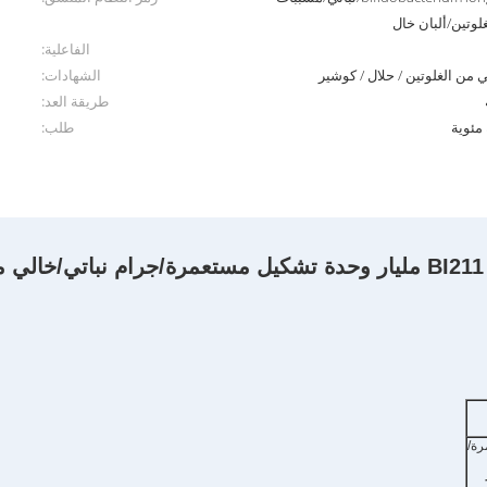
لوتين/ألبان خال
الفاعلية:
لي من الغلوتين / حلال / كوشير
الشهادات:
طريقة العد:
طلب:
11 100 مليار وحدة تشكيل مستعمرة/جرام نباتي/خال
ة/