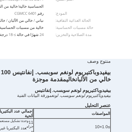
الحساسية خالية/خالية من الغ
المودع:
رقم CGMCC 6401
الحالة الغذائية الثقافية:
نباتي / خالي من الألبان / خا
حالة مسببات الحساسية:
خالية من مسببات الحساسية
مدة الصلاحية والتخزين:
24 شهرًا في حالة ≥-18 درجة مئوية
منتوج وصف
بيفيدوباكتيريوم لونغم سوبسب. إنفانتيس BI2
خالي من الألبان
خالي
مقدمة موجزة
بيفيدوباكتيريوم لونغم سوبسب. إنفانتيس
بيفيدوباكتيريوم لونغم سوبسب. لونغم
ورقة البيانات الفنية
عنصر التحليل
إجمالي عدد البكتيريا
المواصفات
الحية
وحدة تشكيل مستعمر
11
≥1.0×10
جرام
عدد البكتيريا غير