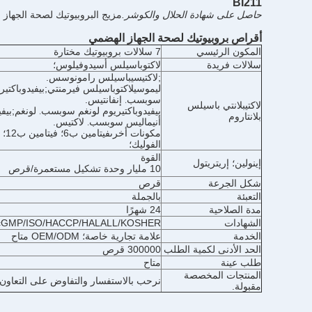
BI211
حاصل على شهادة الحلال والكوشر.
مزيج البروبيوتيك لصحة الجهاز
أقراص بروبيوتيك لصحة الجهاز الهضمي
المكون الرئيسي
7 سلالات بروبيوتيك مختارة
سلالات فريدة
لاكتوباسيلس أسيدوفيلوس؛
لاكتيسيباسيلس رامونوسس
.
;
ليموسيلاكتوباسيلس فيرمنتي
بيفيدوباكتير
;
سوبسب. إنفانتيس
.
لاكتيبلانتي باسيلس
بيفيدوباكتيريوم لونغم سوبسب. لونغم
بيفي
;
بلانتاروم
أنيماليس سوبسب. لاكتيس
.
مكونات أخرى
فيتا
الفوليك؛
القوة
إينولين؛ إريتريتول
10 مليار وحدة تشكيل مستعمرة/قرص
شكل الجرعة
قرص
التعبئة
بالجملة
مدة الصلاحية
24 شهرًا
الشهادات
cGMP/ISO/HACCP/HALALL/KOSHER
الخدمة
علامة تجارية خاصة؛ OEM/ODM متاح
الحد الأدنى لكمية الطلب
300000 قرص
طلب عينة
متاح
المنتجات المخصصة
نرحب بالاستفسار والتفاوض على التعاون.
مقبولة.