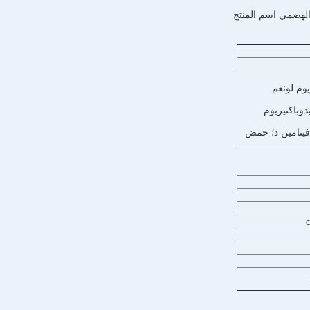
 الهضمي
اسم المنتج
يوم لونغم
دوباكتيريوم
مين ب6؛ فيتامين ب12؛ فيتامين د؛ حمض