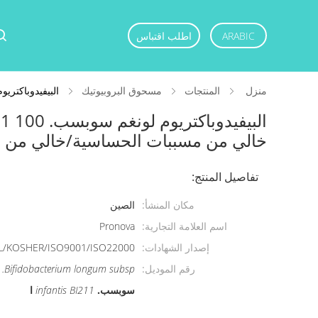
ARABIC
اطلب اقتباس
منزل
المنتجات
مسحوق البروبيوتيك
البيفيدوباكتريوم لونغم سوبسب. Infantis BI211 100 مليار CFU/ج
خالي من مسببات الحساسية/خالي من الغ
تفاصيل المنتج:
مكان المنشأ:
الصين
اسم العلامة التجارية:
Pronova
إصدار الشهادات:
L/KOSHER/ISO9001/ISO22000
رقم الموديل:
Bifidobacterium longum subsp.
سوبسب.
infantis BI211
ا