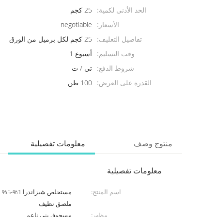
الحد الأدنى لكمية:
25 كجم
الأسعار:
negotiable
تفاصيل التغليف:
25 كجم لكل برميل من الورق
وقت التسليم:
أسبوع 1
شروط الدفع:
تي / ت
القدرة على العرض:
100 طن
منتوج وصف
معلومات تفصيلية
معلومات تفصيلية
اسم المنتج:
مستخ
ملصق نظيف
مظهر:
مسحوق بني ناعم