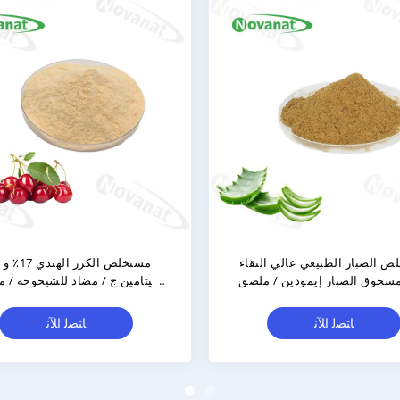
مستخلص بذور التمر 4:1/Semen
مستخلص الصبار الطبيع
Ziziphi Seed Extract / Clean Label /
95% مسحوق الصبار إ
Free Allergen / ذوبان جيد في الماء
نظيف
ﺎﺘﺼﻟ ﺍﻶﻧ
ﺎﺘﺼﻟ ﺍﻶﻧ