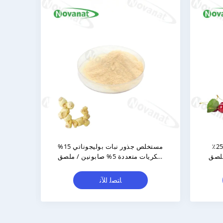
ي عالي النقاء
مستخلص الكرز الهندي 17٪ و 25٪
يمودين / ملصق
فيتامين ج / مضاد للشيخوخة / ملصق
نظيف
ﺎﺘﺼﻟ ﺍﻶﻧ