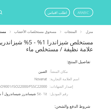
ARABIC
اطلب اقتباس
منزل
المنتجات
مسحوق مستخلصات الأعشاب
مستخلص شيزاندرا 1% 
علامة نظيفة / مستخلص ماء
تفاصيل المنتج:
مكان المنشأ:
الصين
اسم العلامة التجارية:
Novanat
إصدار الشهادات:
SO9001/ISO22000/FSSC22000
رقم الموديل:
1٪ -5٪ شيساندرز شيساندرول أ شيساندرول ب
شروط الدفع والشحن: