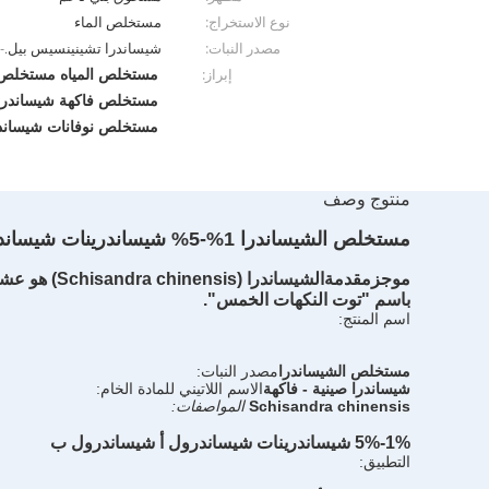
نوع الاستخراج:
مستخلص الماء
مصدر النبات:
شيساندرا تشينينسيس بيل.- ا
مستخلص المياه مستخلص 
إبراز:
مستخلص فاكهة شيساندرا 
مستخلص نوفانات شيساند
منتوج وصف
مستخلص الشيساندرا 1%-5% شيساندرينات شيساندرول أ شيساندرول ب / ملصق نظيف
موجز
مقدمة
الشيساندرا
باسم "توت النكهات الخمس".
اسم المنتج:
مستخلص الشيساندرا
مصدر النبات:
شيساندرا صينية - فاكهة
الاسم اللاتيني للمادة الخام:
Schisandra chinensis
المواصفات:
1%-5% شيساندرينات شيساندرول أ شيساندرول ب
التطبيق: