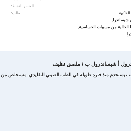
العنصر النشط:
لفاكهة
طلب:
شيساندرا
,
الخالية من مسببات الحساسية
,
را
 (Schisandra chinensis) هو عشب يستخدم منذ فترة طويلة في الطب الصيني التقليدي. 