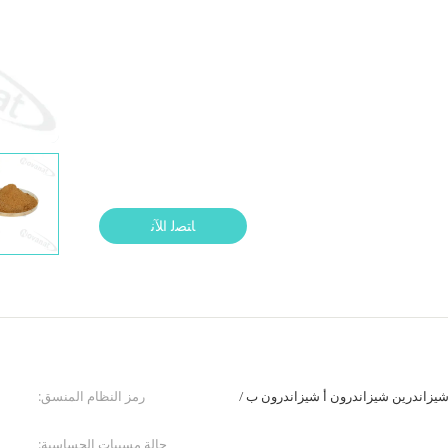
ﺎﺘﺼﻟ ﺍﻶﻧ
لص شيزاندرا 1%-5% شيزاندرين شيزاندرون أ شيزاندرون ب /
رمز النظام المنسق:
حالة مسببات الحساسية: