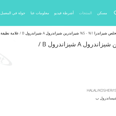
مسكن
المنتجات
أشرطة فيديو
معلومات عنا
جولة في المعمل
- 5% شيزاندرين شيزاندرول A شيزاندرول B / علامة نظيفة / مستخلص ماء
مستخلص شيزاندرا 1% - 5% شيزاندرين شيزاندرول A شيزاندرول B /
HALAL/KOSHER/I