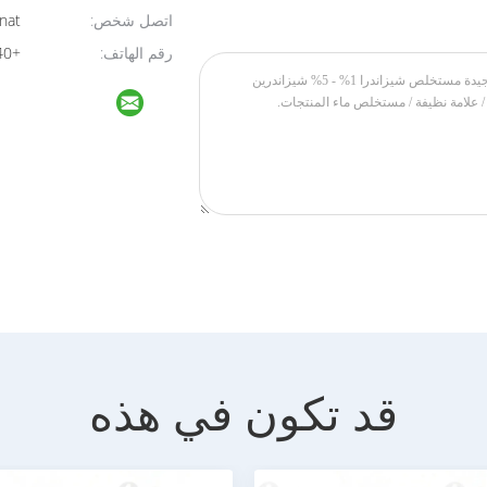
اتصل شخص:
Novanat
رقم الهاتف:
+8613764295440
قد تكون في هذه