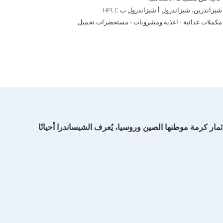
شيزاندرين، شيزاندرول أ شيزاندرول ب HPLC
مكملات غذائية - اغذية ومشروبات - مستحضرات تجميل
مستخلص من ثمار كرمة موطنها الصين وروسيا، يُعرف الشيساندرا أحيانًا