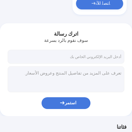
ﺎﺘﺼﻟ ﺍﻶﻧ
اترك رسالة
سوف نقوم بالرد بسرعة
استمر
فئاتنا