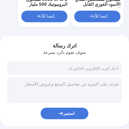
الأسود الفوري القابل
البروبيوتيك 500 مليار
للذوبان في الماء
Bifidobacterium
15%-35% بوليفينول/
Animalis
ﺎﺘﺼﻟ ﺍﻶﻧ
ﺎﺘﺼﻟ ﺍﻶﻧ
ملصق نظيف
subsp.animalis BA77
اترك رسالة
سوف نقوم بالرد بسرعة
مسكن
منتجات
استمر
أشرطة فيديو