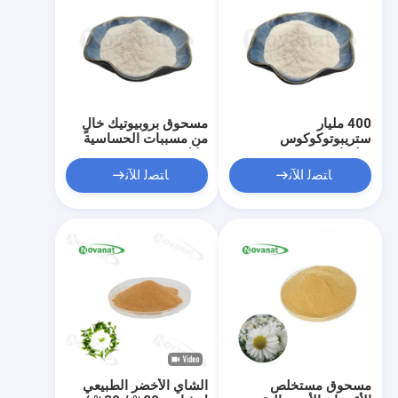
400 مليار
مسحوق بروبيوتيك خالٍ
ستريبوتوكوكوس
من مسببات الحساسية
سليفاريوس سب سبس
حلال Lactococcus
ترموفيلوس ST6
لاكتيس subsp.lactis
ﺎﺘﺼﻟ ﺍﻶﻧ
ﺎﺘﺼﻟ ﺍﻶﻧ
بروبيوتيك CFU G نباتي
LLL-05 300 مليار
خال من الحساسية
مسحوق مستخلص
الشاي الأخضر الطبيعي