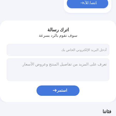
ﺎﺘﺼﻟ ﺍﻶﻧ
اترك رسالة
سوف نقوم بالرد بسرعة
استمر
فئاتنا