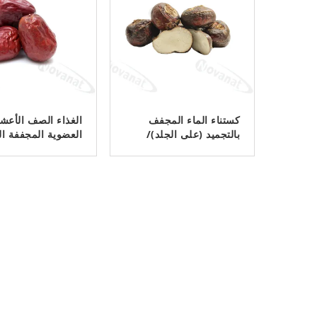
كستناء الماء المجفف
الغذاء الصف الأعش
بالتجميد (على الجلد)/
العضوية المجففة ال
الأطعمة والمشروبات/
الصينية الحمراء الع
ملصق نظيف
غنية بالفيتامين الأ
ﺎﺘﺼﻟ ﺍﻶﻧ
ﺎﺘﺼﻟ ﺍﻶﻧ
العضوية