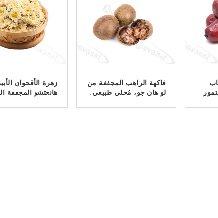
اب
فاكهة الراهب المجففة من
زهرة الأقحوان الأب
تمور
لو هان جو، مُحلي طبيعي،
هانغتشو المجففة ال
ناب /
ملصق نظيف
/ ملصق نظيف
حماض
ﺎﺘﺼﻟ ﺍﻶﻧ
ﺎﺘﺼﻟ ﺍﻶﻧ