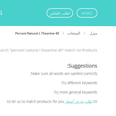
ARABIC
اطلب اقتباس
منزل
المنتجات
40 Percent Natural L Theanine
earch "
40 percent natural l theanine
" match no Products
Suggestions:
Make sure all words are spelled correctly.
Try different keywords.
Try more general keywords.
Or
طلب عرض أسعار
to let us to match products for you.
ts