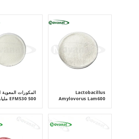
Lactobacillus
المكورات المعوية ال
Amylovorus Lam600
5 مليار CFU/جرام نباتي/
جرام نباتي/خالٍ من
خالي من مسببات
مسببات الحساسية/خ
ﺎﺘﺼﻟ ﺍﻶﻧ
ﺎﺘﺼﻟ ﺍﻶﻧ
الحساسية/خالي من
من الغلوتين/خالٍ 
الغلوتين/خالٍ من منتجات
منتجات الألبان
الألبان