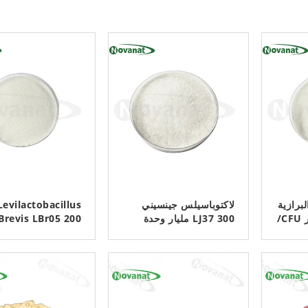
برازية
لاكتوباسيلس جينسيني
Levilactobacillus
EFM530 500 مليار CFU/
LJ37 300 مليار وحدة
تشكيل مستعمرة/جرام
CFU / G نباتية 
الٍ
نباتي/خالٍ من مسببات
الحساسية / خالية 
ﺎﺘﺼﻟ ﺍﻶﻧ
ﺎﺘﺼﻟ ﺍﻶﻧ
من
الحساسية/خالٍ من
الغلوتين / خالية من
الغلوتين/خالٍ من الألبان
الألبان