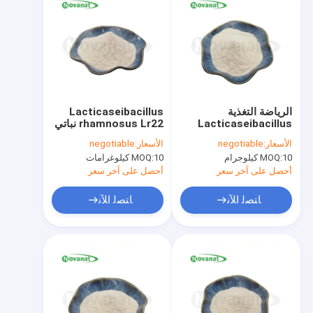
الرياضة التغذية
Lacticaseibacillus
Lacticaseibacillus
rhamnosus Lr22 نباتي
casei LC18 حليب نباتي
خالي من مسببات
الأسعار:
negotiable
الأسعار:
negotiable
الحساسية/خالي من
10 كيلوجرام
MOQ:
10 كيلوغرامات
MOQ:
الغلوتين/خالي من
منتجات الألبان
أحصل على آخر سعر
أحصل على آخر سعر
ﺎﺘﺼﻟ ﺍﻶﻧ
ﺎﺘﺼﻟ ﺍﻶﻧ
مسكن
منتجات
أشرطة فيديو