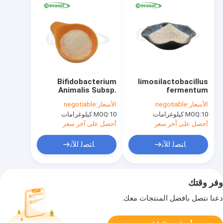
Bifidobacterium
limosilactobacillus
Animalis Subsp.
fermentum
lf33/vegan/prosensmen
Lactis BI516 / نباتية /
الأسعار:
negotiable
الأسعار:
negotiable
خالية/خالية من الغلوتين/
خالية من الحساسية /
10 كيلوغرامات
MOQ:
10 كيلوغرامات
MOQ:
خالية من الألبان/الحبيبات
خالية من الغلوتين / خالية
من الألبان
أحصل على آخر سعر
أحصل على آخر سعر
ﺎﺘﺼﻟ ﺍﻶﻧ
ﺎﺘﺼﻟ ﺍﻶﻧ
وفر وقتك
دعنا نتصل بأفضل المنتجات معك.