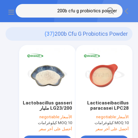
(37)
200b Cfu G Probiotics Powder
Lactobacillus gasseri
Lacticaseibacillus
paracasei LPC28
LG23/200 مليار
البروبيوتيك /
CFU/G/نباتي/مسببات
الأسعار:
negotiable
الأسعار:
negotiable
Tyndallized / نباتي /
الحساسية خالية/خالية من
10 كيلوغرامات
MOQ:
10 كيلوغرامات
MOQ:
خالي من الحساسية /
الألبان/الألبان
خالي من الغلوتين / خالي
أحصل على آخر سعر
أحصل على آخر سعر
من الألبان