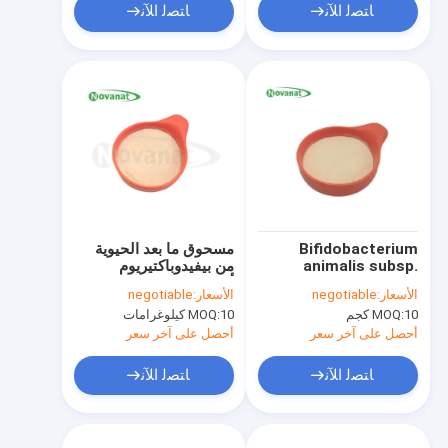
ﺎﺘﺼﻟ ﺍﻶﻧ
ﺎﺘﺼﻟ ﺍﻶﻧ
Bifidobacterium
مسحوق ما بعد الحيوية
animalis subsp.
من بيفيدوباكتيريوم
lactis BI516 دواء ما بعد
أنيماليس سبيس. لاكتيس
الأسعار:
negotiable
الأسعار:
negotiable
الحيوية مسحوق
BI516 / نباتي / خالٍ من
10 كجم
MOQ:
10 كيلوغرامات
MOQ:
Tyndallized نباتي
مسببات الحساسية / خالٍ
من الغلوتين / خالٍ من
أحصل على آخر سعر
أحصل على آخر سعر
منتجات الألبان
ﺎﺘﺼﻟ ﺍﻶﻧ
ﺎﺘﺼﻟ ﺍﻶﻧ