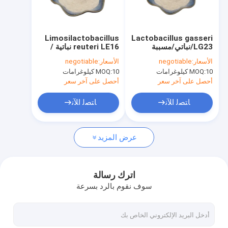
معلومات عنا
جولة في المعمل
Limosilactobacillus
Lactobacillus gasseri
LG23/نباتي/مسببة
reuteri LE16 نباتية /
مراقبة الجودة
للحساسية/خالية من
الحساسية وخالية من
الأسعار:
negotiable
الأسعار:
negotiable
الغلوتين/خالية من الألبان/
الغلوتين
10 كيلوغرامات
MOQ:
10 كيلوغرامات
MOQ:
التغذية الرياضية
اتصل بنا
أحصل على آخر سعر
أحصل على آخر سعر
اطلب اقتباس
ﺎﺘﺼﻟ ﺍﻶﻧ
ﺎﺘﺼﻟ ﺍﻶﻧ
عرض المزيد
مسحوق البروبيوتيك
مسحوق Postbiotics
اترك رسالة
سوف نقوم بالرد بسرعة
مسحوق مستخلص الأقحوان
الشاي الأخضر L- الثيانين