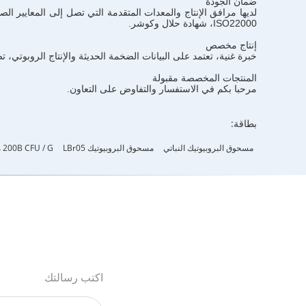
ضمان الجودة
ISO22000، شهادة حلال وكوشر.
إنتاج مخصص
خبرة غنية، تعتمد على البيانات الضخمة الحديثة والإنتاج الروبوت
المنتجات المخصصة مقبولة
مرحبا بكم في الاستفسار والتفاوض على التعاون.
بطاقة:
مسحوق البروبيوتيك النباتي
مسحوق البروبيوتيك LBr05
200B CFU / G مسحوق البروبيوتيك
اكتب رسالتك