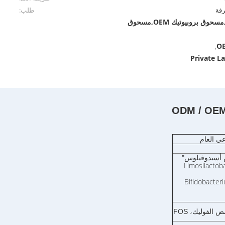
طلب:
مسحوق بروبيوتيك ODM,مسحوق بروبيوتيك OEM,مسحوق
OE
,
Private L
عي العام
 أسيدوفيلوس"
Limosilactoba
Bifidobacter