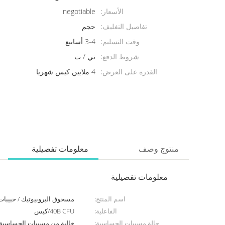
الأسعار:
negotiable
تفاصيل التغليف:
حجم
وقت التسليم:
3-4 أسابيع
شروط الدفع:
تي / ت
القدرة على العرض:
4 ملايين كيس شهريا
منتوج وصف
معلومات تفصيلية
معلومات تفصيلية
اسم المنتج:
مسحوق البروبيوتيك / حبيبات / علام
الفاعلية:
40B CFU/كيس
حالة مسببات الحساسية:
خالية من مسببات الحساسية