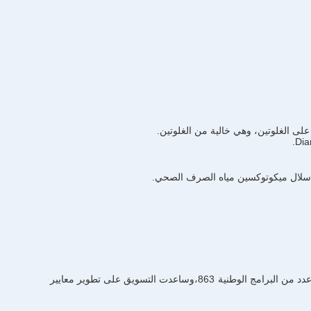
 على الغلوتين، وهي خالية من الغلوتين.
لديهم أكثر من عشرات الشهادات براءات الاختراع في مجال البروبيوتيك والأغذية الصحية، ونشرت أكثر من 60 ورقة في مجال البروبيوتيك، واتخذ عدد من البرامج الوطنية 863،وساعدت التسويق على تطوير معايير