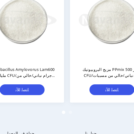
ة تجارية خاصة/
Levilactobacillus Brevis LBr05 200
شخصي/تصنيع
مليار CFU / G نباتية / خالية من
صلية
الحساسية / خالية من الغلوتين / خالية
من الألبان
ﻧ
ﺎﺘﺼﻟ ﺍﻶﻧ
حول نا
جولة في المعمل