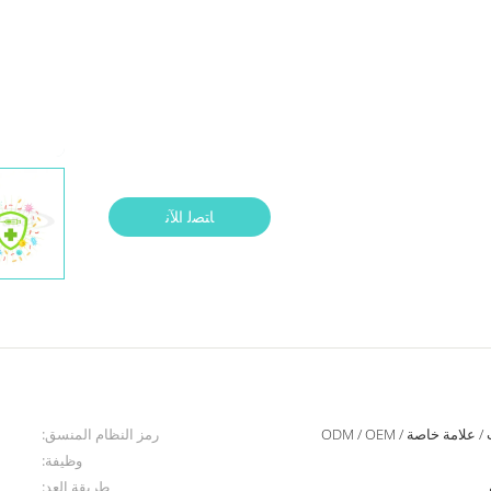
ﺎﺘﺼﻟ ﺍﻶﻧ
ة خاصة / ODM / OEM
رمز النظام المنسق:
وظيفة:
طريقة العد: