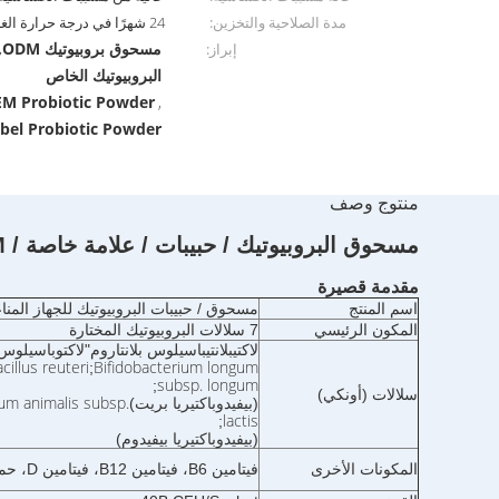
مدة الصلاحية والتخزين:
24 شهرًا في درجة حرارة الغرفة
إبراز:
البروبيوتيك الخاص
M Probiotic Powder
,
abel Probiotic Powder
منتوج وصف
مسحوق البروبيوتيك / حبيبات / علامة خاصة / ODM / OEM
مقدمة قصيرة
اسم المنتج
مسحوق / حبيبات البروبيوتيك للجهاز المنا
المكون الرئيسي
7 سلالات البروبيوتيك المختارة
لاكتيبلانتيباسيلوس بلانتاروم
"لاكتوباسيلوس
cillus reuteri
Bifidobacterium longum
;
subsp. longum
;
سلالات (أونكي)
ium animalis subsp.
(بيفيدوباكتيريا بريت)
lactis
;
(بيفيدوباكتيريا بيفيدوم)
المكونات الأخرى
فيتامين B6، فيتامين B12، فيتامين D، حمض الفوليك، FOS