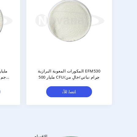
Pediococcus Acidilactici PA10 300
أقراص بروبيوتيك/علام
مليار CFU/جرام نباتي/خالي من
تصنيع التصميم ال
مسببات الحساسية/خالي من الغلوتين/
المعدات الأ
خالي من منتجات الألبان
ﺎﺘﺼﻟ ﺍﻶﻧ
ﺎﺘﺼﻟ ﺍﻶ
الاقسام