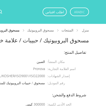
ARABIC
اطلب اقتباس
منزل
المنتجات
مسحوق البروبيوتيك
مسحوق البروبيوتيك
مسحوق البروبيوتيك / حبيبات / علامة خاصة / EM
تفاصيل المنتج:
مكان المنشأ:
الصين
اسم العلامة التجارية:
Pronova
إصدار الشهادات:
L/KOSHER/ISO9001/ISO22000
رقم الموديل:
مسحوق / حبيبات البروبيوتيك للمنا
شروط الدفع والشحن:
الحد الأدنى لكمية:
300000 كيس