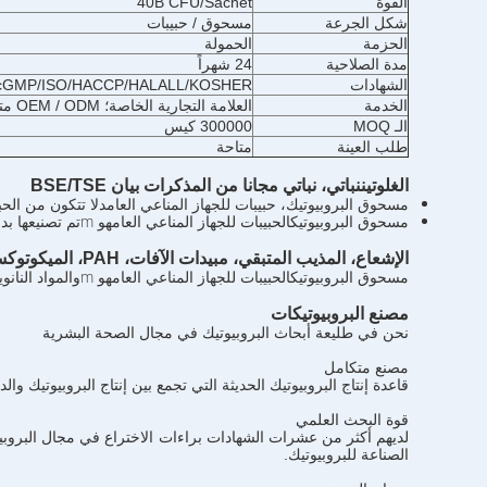
القوة
40B CFU/Sachet
شكل الجرعة
مسحوق / حبيبات
الحزمة
الحمولة
مدة الصلاحية
24 شهراً
الشهادات
cGMP/ISO/HACCP/HALALL/KOSHER
الخدمة
العلامة التجارية الخاصة؛ OEM / ODM متاحة
الـ MOQ
300000 كيس
طلب العينة
متاحة
الغلوتين
نباتي، نباتي
مجانا من المذكرات
بيان BSE/TSE
د
مسحوق البروبيوتيك، حبيبات للجهاز المناعي العام
لا تتكون من الحب
هو m
مسحوق البروبيوتيك
الحبيبات للجهاز المناعي العام
تم تصنيعها بدون م
الإشعاع، المذيب المتبقي، مبيدات الآفات، PAH، الميكوتوكسين، المسالك
هو m
مسحوق البروبيوتيك
الحبيبات للجهاز المناعي العام
والمواد النانوية خا
مصنع البروبيوتيكات
نحن في طليعة أبحاث البروبيوتيك في مجال الصحة البشرية
مصنع متكامل
قاعدة إنتاج البروبيوتيك الحديثة التي تجمع بين إنتاج البروبيوتيك وا
قوة البحث العلمي
الصناعة للبروبيوتيك.