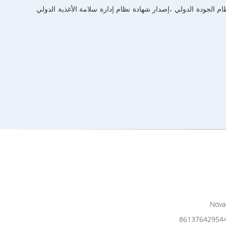
دات المتقدمة التي تصل إلى المعايير الصناعية ، مرت NSF cGMP نظام المكملات الغذائية شهادة ، ISO9001 شهادة نظام الجودة الدولي ،إصدار شهادة نظام إدارة سلامة الأغذية الدولي