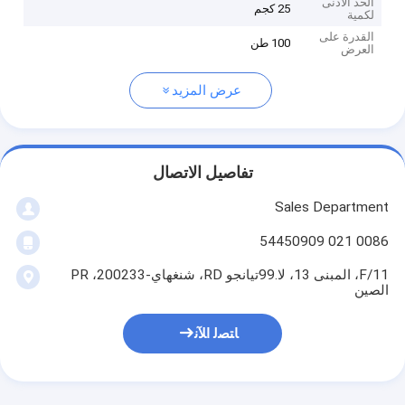
الحد الأدنى
25 كجم
لكمية
القدرة على
100 طن
العرض
عرض المزيد
تفاصيل الاتصال
Sales Department
0086 021 54450909
11/F، المبنى 13، لا.99تيانجو RD، شنغهاي-200233، PR
الصين
ﺎﺘﺼﻟ ﺍﻶﻧ