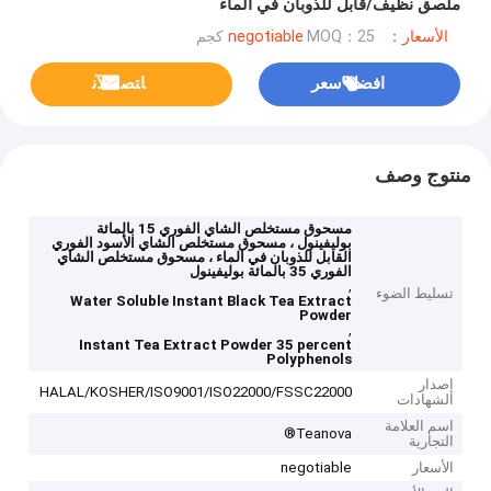
ملصق نظيف/قابل للذوبان في الماء
الأسعار：negotiable
MOQ：25 كجم
افضل سعر
ﺎﺘﺼﻟ ﺍﻶﻧ
منتوج وصف
مسحوق مستخلص الشاي الفوري 15 بالمائة
بوليفينول ، مسحوق مستخلص الشاي الأسود الفوري
القابل للذوبان في الماء ، مسحوق مستخلص الشاي
الفوري 35 بالمائة بوليفينول
,
تسليط الضوء
Water Soluble Instant Black Tea Extract
Powder
,
Instant Tea Extract Powder 35 percent
Polyphenols
إصدار
HALAL/KOSHER/ISO9001/ISO22000/FSSC22000
الشهادات
اسم العلامة
Teanova®
التجارية
الأسعار
negotiable