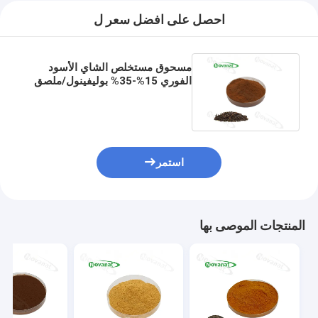
احصل على افضل سعر ل
مسحوق مستخلص الشاي الأسود
الفوري 15%-35% بوليفينول/ملصق
نظيف/قابل للذوبان في الماء
استمر
المنتجات الموصى بها