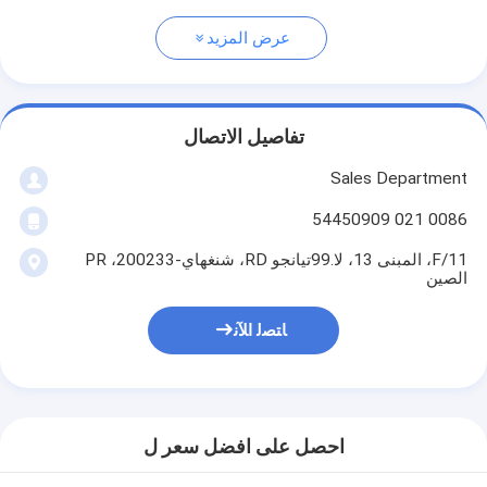
عرض المزيد
تفاصيل الاتصال
Sales Department
0086 021 54450909
11/F، المبنى 13، لا.99تيانجو RD، شنغهاي-200233، PR
الصين
ﺎﺘﺼﻟ ﺍﻶﻧ
احصل على افضل سعر ل