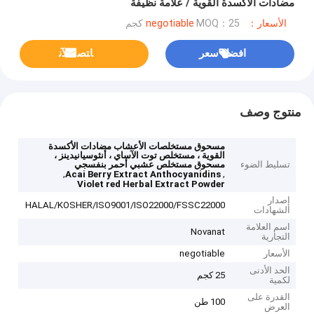
مضادات الأكسدة القوية / علامة نظيفة
الأسعار：negotiable
MOQ：25 كجم
افضل سعر
ﺎﺘﺼﻟ ﺍﻶﻧ
منتوج وصف
مسحوق مستخلصات الأعشاب مضادات الأكسدة
القوية ، مستخلص توت الآساي ، أنثوسيانيدينز ،
تسليط الضوء
مسحوق مستخلص عشبي أحمر بنفسجي
,
,
Acai Berry Extract Anthocyanidins
Violet red Herbal Extract Powder
إصدار
HALAL/KOSHER/ISO9001/ISO22000/FSSC22000
الشهادات
اسم العلامة
Novanat
التجارية
الأسعار
negotiable
الحد الأدنى
25 كجم
لكمية
القدرة على
100 طن
العرض