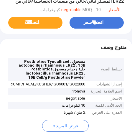
LR22 المبستر نباتي/خالي من مسببات الحساسية/خالي من
الغلوتين/خالٍ من منتجات الألبان
الأسعار：negotiable
MOQ：10 كيلوغرامات
افضل سعر
ﺎﺘﺼﻟ ﺍﻶﻧ
منتوج وصف
مسحوق Postbiotics Tyndallized ،
lactobacillus rhamnosus LR22 ، 10B
تسليط الضوء
خلية / جرام مسحوق Postbiotics
,
,
lactobacillus rhamnosus LR22
10B Cell/g Postbiotics Powder
إصدار الشهادات
cGMP/HALAL/KOSHER/ISO9001/ISO22000
اسم العلامة التجارية
Pronova
الأسعار
negotiable
الحد الأدنى لكمية
10 كيلوغرامات
القدرة على العرض
2 طن / شهريا
عرض المزيد