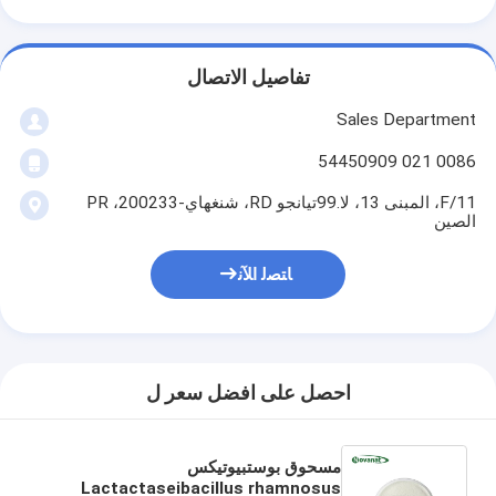
تفاصيل الاتصال
Sales Department
0086 021 54450909
11/F، المبنى 13، لا.99تيانجو RD، شنغهاي-200233، PR
الصين
ﺎﺘﺼﻟ ﺍﻶﻧ
احصل على افضل سعر ل
مسحوق بوستبيوتيكس
Lactactaseibacillus rhamnosus