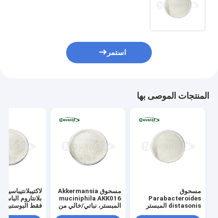
LR22 المبستر نباتي/خالي من مسببات
الحساسية/خالي من الغلوتين/خالٍ من
منتجات الألبان
استمر
المنتجات الموصى بها
مسحوق
مسحوق Akkermansia
لاكتيبلانتيباسيلو
muciniphila AKK016
Parabacteroides
distasonis المبستر
المبستر، نباتي/خالي من
فقط البوستبيوت
PD001 Postbiotics
مسببات الحساسية/خالي
مسحوق نباتية / 