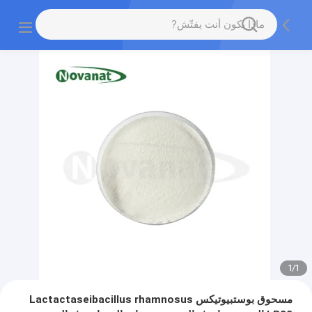
1
/
1
مسحوق بوستبيوتيكس Lactactaseibacillus rhamnosus