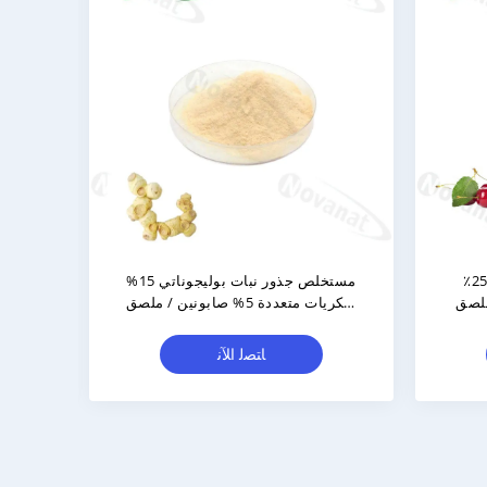
ي عالي النقاء
مستخلص الكرز الهندي 17٪ و 25٪
يمودين / ملصق
فيتامين ج / مضاد للشيخوخة / ملصق
نظيف
ﺎﺘﺼﻟ ﺍﻶﻧ