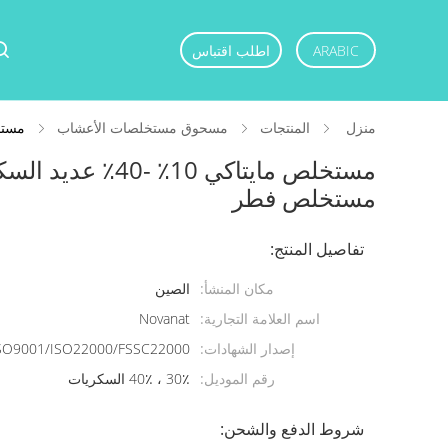
ARABIC
اطلب اقتباس
منزل
المنتجات
مسحوق مستخلصات الأعشاب
مستخلص مايتاكي 10٪
مستخلص مايتاكي 10٪
مستخلص فطر
تفاصيل المنتج:
مكان المنشأ:
الصين
اسم العلامة التجارية:
Novanat
إصدار الشهادات:
SO9001/ISO22000/FSSC22000
رقم الموديل:
30٪ ، 40٪ السكريات
شروط الدفع والشحن: