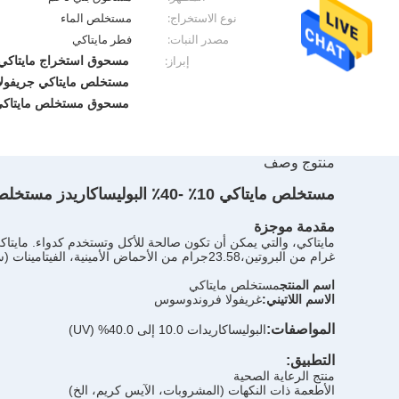
نوع الاستخراج:
مستخلص الماء
مصدر النبات:
فطر مايتاكي
مسحوق استخراج مايتاكي 10 في المائة السكري
إبراز:
مستخلص مايتاكي جريفولا
مسحوق مستخلص مايتاكي 40 في المائة السكر
منتوج وصف
مستخلص مايتاكي 10٪ -40٪ البوليساكاريدز مستخلص مايتاكي غريفولا فروندوزا الفطر/تسمية نظيفة
مقدمة موجزة
غرام من البروتين،23.58جرام من الأحماض الأمينية، الفيتامينات (سي) ، (إي) ، (بي) و (بي 2) والسيلينيوم العضوي
اسم المنتج
مستخلص مايتاكي
الاسم اللاتيني:
غريفولا فروندوسوس
المواصفات:
البوليساكاريدات 10.0 إلى 40.0% (UV)
التطبيق:
منتج الرعاية الصحية
الأطعمة ذات النكهات (المشروبات، الآيس كريم، الخ)