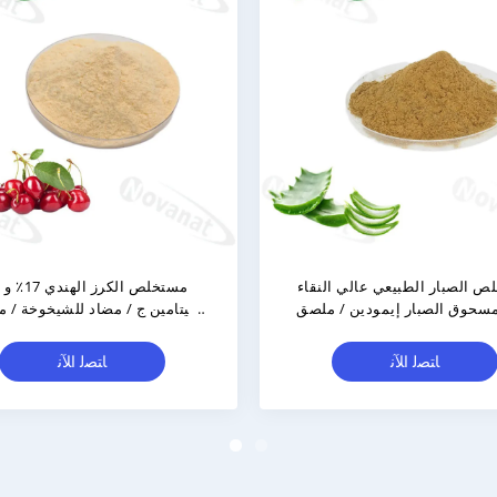
مستخلص بذور التمر 4:1/Semen
مستخلص الصبار الطبيع
Ziziphi Seed Extract / Clean Label /
95% مسحوق الصبار إ
Free Allergen / ذوبان جيد في الماء
نظيف
ﺎﺘﺼﻟ ﺍﻶﻧ
ﺎﺘﺼﻟ ﺍﻶﻧ