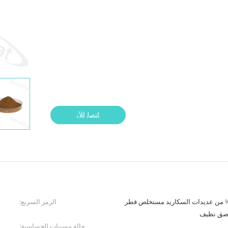
ﺎﺘﺼﻟ ﺍﻶﻧ
تخلص مايتاكي 10% -40% من عديدات السكاريد مستخلص فطر
الرمز السريع:
ملصق نظيف
حالة مسببات الحساسية: