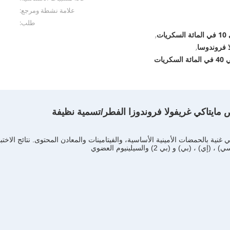
علامة نشطة ومرجع:
طلب:
ات
,
 فروندوسا
,
يات