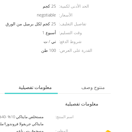
الحد الأدنى لكمية:
25 كجم
الأسعار:
negotiable
تفاصيل التغليف:
25 كجم لكل برميل من الورق
وقت التسليم:
أسبوع 1
شروط الدفع:
تي / ت
القدرة على العرض:
100 طن
منتوج وصف
معلومات تفصيلية
معلومات تفصيلية
اسم المنتج:
مس
مايتاكي جريفولا فروندوزا/
المظهر:
مسحوق بني ناعم