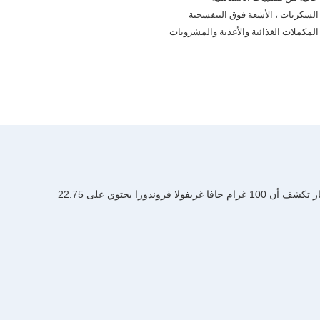
السكريات ، الأشعة فوق البنفسجية
المكملات الغذائية والأغذية والمشروبات
مايتاكي، والتي يمكن أن تكون صالحة للأكل وتستخدم كدواء. مايتاكي غنية بالحمضات الأمينية الأساسية، والفيتامينات والمعادن المحتوى. نتائج الاختبار تكشف أن 100 غرام جافا غريفولا فروندوزا يحتوي على 22.75