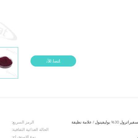
ﺎﺘﺼﻟ ﺍﻶﻧ
الرمز السريع:
الحالة الغذائية الثقافية:
نوع الاستخراج: