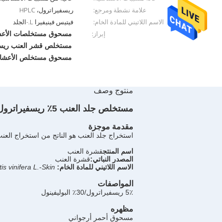
علامة نشطة ومرجع:
ريسفيراترول، HPLC
الاسم اللاتيني للمادة الخام:
فيتيس فينيفيرا L.-الجلد
مسحوق مستخلصات الأعشاب 5 في المائة ريسف
إبراز:
مستخلص قشر العنب ريسف
مسحوق مستخلص الأعشاب 30 في المائة بوليف
منتوج وصف
مستخلص جلد العنب 5٪ ريسفيراترول 30٪ البوليفينول / علامة نظيفة
مقدمة موجزة
استخراج جلد العنب هو الناتج من استخراج العن
اسم المنتج
قشرة العنب
المصدر النباتي:
قشرة العنب
الاسم اللاتيني للمادة الخام:
tis vinifera L.-Skin
المواصفات
5٪ ريسفيراترول/30٪ البوليفينول
مظهره
مسحوق أحمر أرجواني