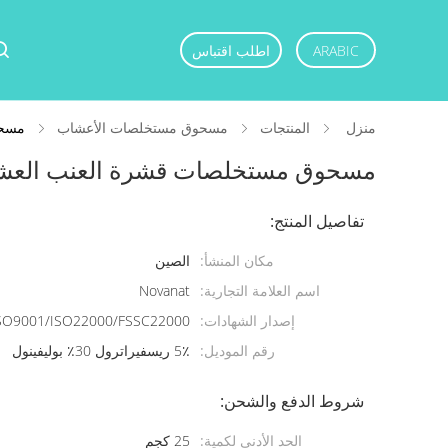
ARABIC
اطلب اقتباس
منزل
المنتجات
مسحوق مستخلصات الأعشاب
مسحوق م
مسحوق مستخلصات قشرة العنب العشبية 5٪ ريسفيراترول 30٪ بولي
تفاصيل المنتج:
مكان المنشأ:
الصين
اسم العلامة التجارية:
Novanat
إصدار الشهادات:
SO9001/ISO22000/FSSC22000
رقم الموديل:
5٪ ريسفيراترول 30٪ بوليفينول
شروط الدفع والشحن:
الحد الأدنى لكمية:
25 كجم