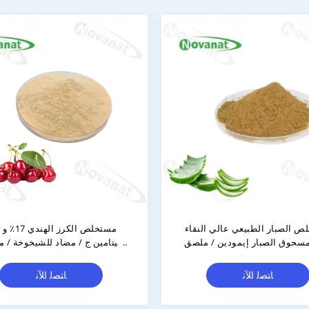
مسحوق مستخلص الكركديه /
عصير الفس
مستخلص زهرة الكركديه الغنية
بفيتامين ج / نكهة نقية / ملصق نظيف
2.5% سينا
ﺎﺘﺼﻟ ﺍﻶﻧ