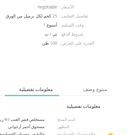
الأسعار:
negotiable
تفاصيل التغليف:
25 كجم لكل برميل من الورق
وقت التسليم:
أسبوع 1
شروط الدفع:
تي / ت
القدرة على العرض:
100 طن
منتوج وصف
معلومات تفصيلية
معلومات تفصيلية
اسم المنتج:
مستخلص قشر العنب 5% ريسفيراترول 30% بوليفينول / علامة نظيفة
المظهر:
مسحوق أحمر أرجواني
حالة مسببات الحساسية:
خالية من مسببات الحساسية