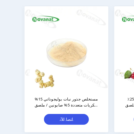
تق عصير الأعشاب
مستخلص بذور التمر 4:1/Semen
مسحوق 2.5% حمض الفستق 5%
Ziziphi Seed Extract / Clean Label /
رين
Free Allergen / ذوبان جيد في الماء
ﺎﺘﺼﻟ ﺍﻶﻧ
ﺎﺘﺼﻟ ﺍﻶﻧ