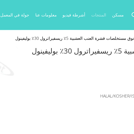
مسكن
المنتجات
أشرطة فيديو
معلومات عنا
جولة في المعمل
ستخلصات قشرة العنب العشبية 5٪ ريسفيراترول 30٪ بوليفينول
فينول
HALAL/KOSHER/I