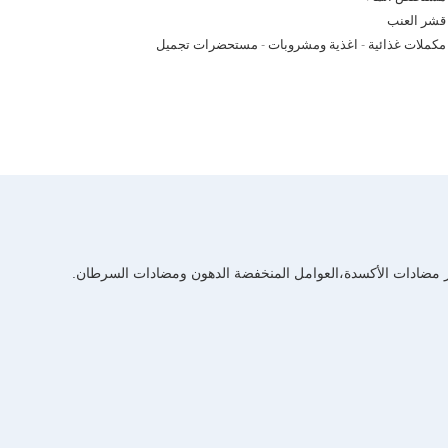
قشر العنب
مكملات غذائية - اغذية ومشروبات - مستحضرات تجميل
ثار مضادات الأكسدة،العوامل المنخفضة الدهون ومضادات السرطان.