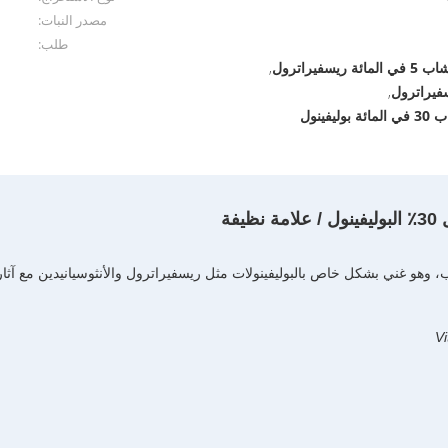
مصدر النبات:
طلب:
يراترول
,
يراترول
,
ينول
ب، وهو غني بشكل خاص بالبوليفينولات مثل ريسفيراترول والأنثوسيانيدين مع آ
Vi