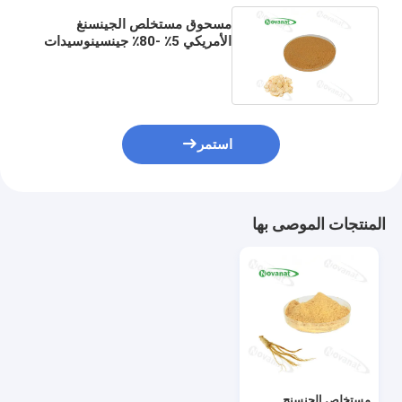
مسحوق مستخلص الجينسنغ
الأمريكي 5٪ -80٪ ​​جينسينوسيدات
/ قابل للذوبان في الماء
استمر
المنتجات الموصى بها
مستخلص الجنسنج