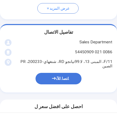
عرض المزيد
تفاصيل الاتصال
Sales Department
0086 021 54450909
11/F، المبنى 13، لا.99تيانجو RD، شنغهاي-200233، PR
الصين
ﺎﺘﺼﻟ ﺍﻶﻧ
احصل على افضل سعر ل