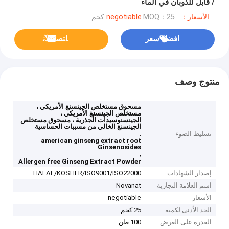
/ قابل للذوبان في الماء
الأسعار：negotiable
MOQ：25 كجم
افضل سعر
ﺎﺘﺼﻟ ﺍﻶﻧ
منتوج وصف
مسحوق مستخلص الجينسنغ الأمريكي ،
مستخلص الجينسنغ الأمريكي ،
الجينسنوسيدات الجذرية ، مسحوق مستخلص
الجينسنغ الخالي من مسببات الحساسية
,
تسليط الضوء
american ginseng extract root
Ginsenosides
,
Allergen free Ginseng Extract Powder
إصدار الشهادات
HALAL/KOSHER/ISO9001/ISO22000
اسم العلامة التجارية
Novanat
الأسعار
negotiable
الحد الأدنى لكمية
25 كجم
القدرة على العرض
100 طن